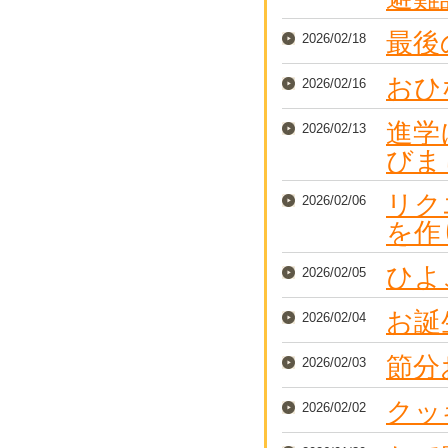
最後
2026/02/18
おひ
2026/02/16
進学
2026/02/13
びま
リク
2026/02/06
を作
ひよ
2026/02/05
お誕
2026/02/04
節分
2026/02/03
クッ
2026/02/02